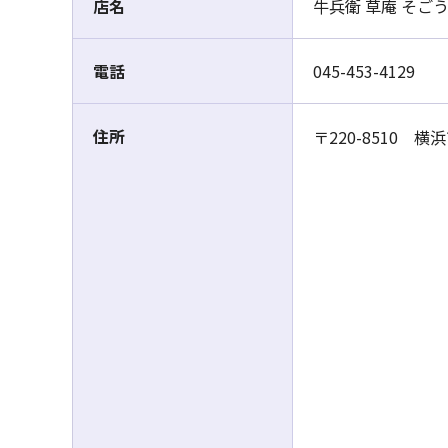
店名
牛兵衛 草庵 そご
電話
045-453-4129
住所
〒220-8510 