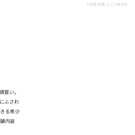
牛兵衛 草庵 そごう横浜店
頭買い。
にふさわ
できる希少
店舗内装