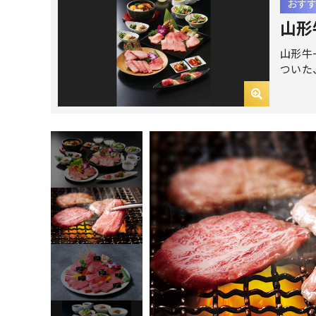
おす
山形
山形牛
ついた