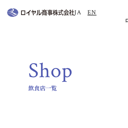
JA
EN
Shop
レストラン事業
飲食店一覧
（焼肉・牛たん・うなぎ・豚かつ・しゃぶしゃ
ステーキハンバーグ・寿司・アジアン）