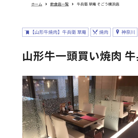
ホーム
飲食店一覧
牛兵衛 草庵 そごう横浜店
【山形牛焼肉】牛兵衛 草庵
焼肉
神奈川
山形牛一頭買い焼肉 牛