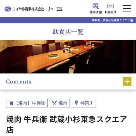
JA
EN
お問合せ
採用情報
牛兵衛 武蔵小杉東急スクエア店
飲食店一覧
Contents
【焼肉】牛兵衛
焼肉
神奈川
焼肉 牛兵衛 武蔵小杉東急スクエア
店