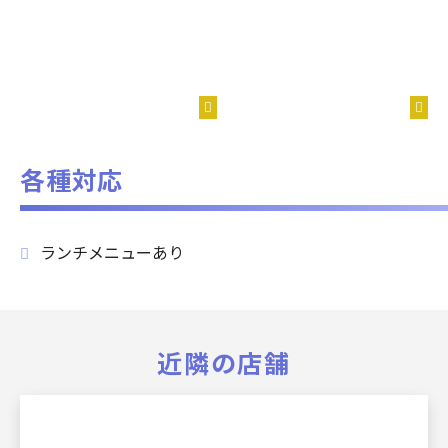
各種対応
ランチメニューあり
近隣の店舗