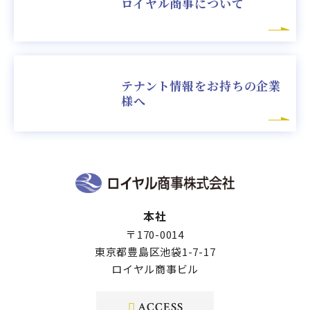
ロイヤル商事について
テナント情報をお持ち
の企業
様へ
本社
〒170-0014
東京都豊島区池袋1-7-17
ロイヤル商事ビル
ACCESS